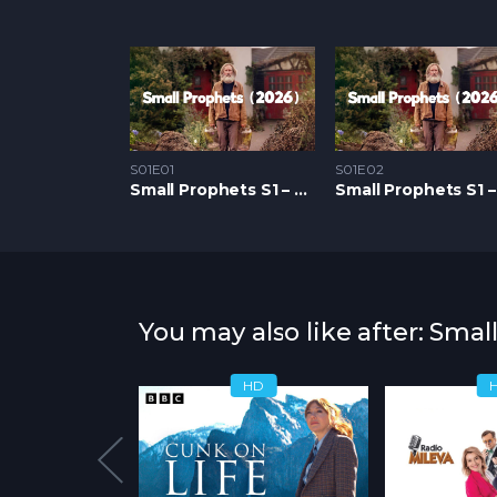
S01E01
S01E02
Small Prophets S1 – Epizoda 01
You may also like after: Smal
HD
HD