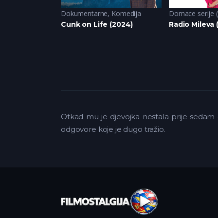
ija
Dokumentarne
,
Komedija
Domace serije 
ancelled (2024)
Cunk on Life (2024)
Radio Mileva 
Otkad mu je djevojka nestala prije sedam 
odgovore koje je dugo tražio.