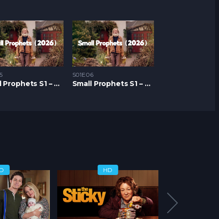
5
S01E06
Small Prophets S1 – Epizoda 05
Small Prophets S1 – Epizoda 06
D
HD
H