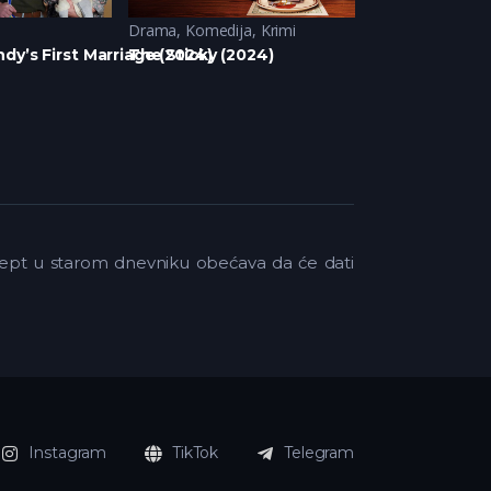
Drama
,
Komedija
,
Krimi
Fantazija
,
Komed
dy’s First Marriage (2024)
The Sticky (2024)
Agatha All Alo
ecept u starom dnevniku obećava da će dati
Instagram
TikTok
Telegram