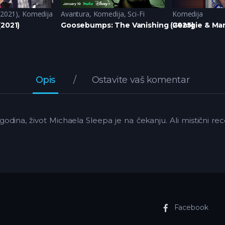
(2021)
,
Komedija
Avantura
,
Komedija
,
Sci-Fi
Komedija
(2021)
Goosebumps: The Vanishing (2025)
Georgie & Man
Opis
Ostavite vaš komentar
godina, život Michaela Sleepa je na čekanju. Ali mistični r
Facebook