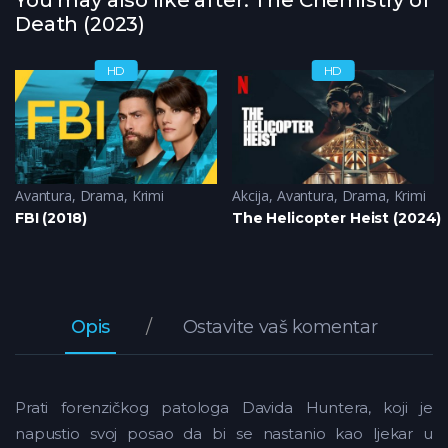
Death (2023)
HD
HD
Avantura
,
Drama
,
Krimi
Akcija
,
Avantura
,
Drama
,
Krimi
FBI (2018)
The Helicopter Heist (2024)
Opis
Ostavite vaš komentar
Prati forenzičkog patologa Davida Huntera, koji je
napustio svoj posao da bi se nastanio kao ljekar u