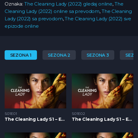
Oznaka:
The Cleaning Lady (2022) gledaj online
,
The
Cleaning Lady (2022) online sa prevodom
,
The Cleaning
Lady (2022) sa prevodom
,
The Cleaning Lady (2022) sve
epizode online
SEZONA 1
SEZONA 2
SEZONA 3
SEZO
S01E01
S01E02
The Cleaning Lady S1 – Epizoda 01
The Cleaning Lady S1 – Epizoda 02