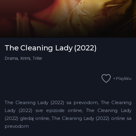
The Cleaning Lady (2022)
Drama
,
Krimi
,
Triler
+ Playlistu
The Cleaning Lady (2022) sa prevodom, The Cleaning
Lady (2022) sve epizode online, The Cleaning Lady
(2022) gledaj online, The Cleaning Lady (2022) online sa
prevodom