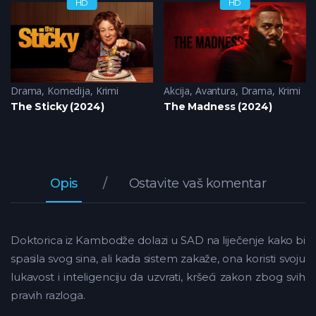
HD
HD
Drama
,
Komedija
,
Krimi
Akcija
,
Avantura
,
Drama
,
Krimi
The Sticky (2024)
The Madness (2024)
Opis
Ostavite vaš komentar
Doktorica iz Kambodže dolazi u SAD na liječenje kako bi
spasila svog sina, ali kada sistem zakaže, ona koristi svoju
lukavost i inteligenciju da uzvrati, kršeći zakon zbog svih
pravih razloga.