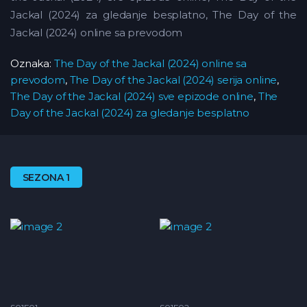
Jackal (2024) za gledanje besplatno, The Day of the
Jackal (2024) online sa prevodom
Oznaka:
The Day of the Jackal (2024) online sa
prevodom
,
The Day of the Jackal (2024) serija online
,
The Day of the Jackal (2024) sve epizode online
,
The
Day of the Jackal (2024) za gledanje besplatno
SEZONA 1