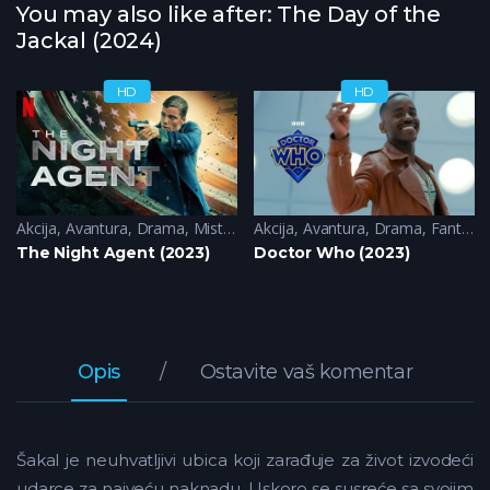
You may also like after: The Day of the
Jackal (2024)
HD
HD
Akcija
,
Avantura
,
Drama
,
Misterija
Akcija
,
Avantura
,
Drama
,
Fantazija
The Night Agent (2023)
Doctor Who (2023)
Opis
Ostavite vaš komentar
Šakal je neuhvatljivi ubica koji zarađuje za život izvodeći
udarce za najveću naknadu. Uskoro se susreće sa svojim