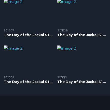
S01E07
S01E08
The Day of the Jackal S1 – Epizoda 07
The Day of the Jackal S1 – Epizoda 08
S01E09
S01E10
The Day of the Jackal S1 – Epizoda 09
The Day of the Jackal S1 – Epizoda 10