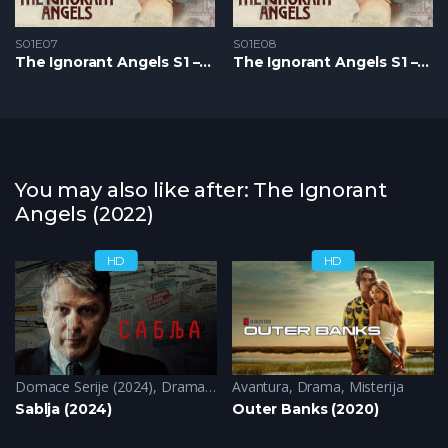
S01E07
S01E08
The Ignorant Angels S1 – Epizoda 07
The Ignorant Angels S1 – Epizoda 08
You may also like after: The Ignorant
Angels (2022)
HD
HD
Domace Serije (2024)
,
Drama
,
Krimi
Avantura
,
Triler
,
Drama
,
Misterija
Sablja (2024)
Outer Banks (2020)