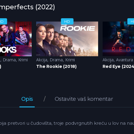
Imperfects (2022)
HD
HD
H
a
,
Drama
,
Krimi
Akcija
,
Drama
,
Krimi
Akcija
,
Avantura
)
The Rookie (2018)
Red Eye (2024
Opis
Ostavite vaš komentar
ja pretvori u čudovišta, troje podvrgnutih kreću u lov na 