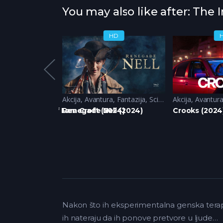
You may also like after: The 
HD
HD
ne
,
Avantura
Akcija
,
Avantura
,
Fantazija
,
Sci-Fi
Akcija
,
Avantur
 The Legend of Lara Croft (2024)
Renegade Nell (2024)
Crooks (2024
Nakon što ih eksperimentalna genska terapi
ih nateraju da ih ponove pretvore u ljude…