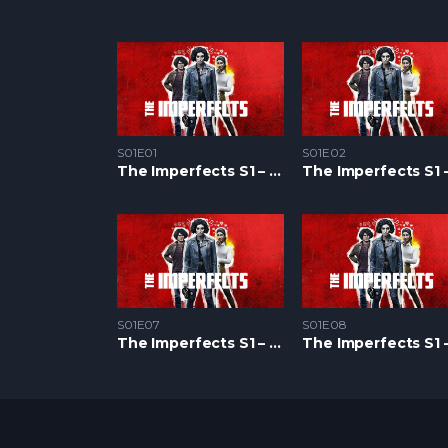
S01E01
S01E02
The Imperfects S1 – Epizoda 01
S01E07
S01E08
The Imperfects S1 – Epizoda 07