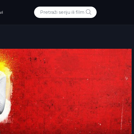
POTRAZI
vi
Traži: