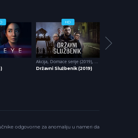
D
HD
H
Akcija
,
Domace serije (2019)
,
Drama
Akcija
,
Krimi
,
Avantura
,
Triler
)
Državni Službenik (2019)
Public Disorde
naučnike odgovorne za anomaliju u nameri da