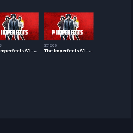
5
S01E06
The Imperfects S1 – Epizoda 05
The Imperfects S1 – Epizoda 06