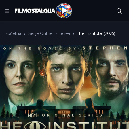
Početna
Serije Online
Sci-Fi
The Institute (2025)