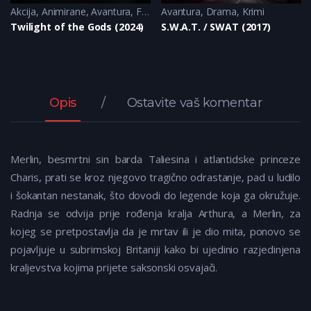
Akcija
,
Animirane
,
Avantura
,
Fantazija
Avantura
,
Sci-Fi
,
Drama
,
Krimi
Twilight of the Gods (2024)
S.W.A.T. / SWAT (2017)
Opis
Ostavite vaš komentar
Merlin, besmrtni sin barda Taliesina i atlantidske princeze
Charis, prati se kroz njegovo tragično odrastanje, pad u ludilo
i šokantan nestanak, što dovodi do legende koja ga okružuje.
Radnja se odvija prije rođenja kralja Arthura, a Merlin, za
kojeg se pretpostavlja da je mrtav ili je dio mita, ponovo se
pojavljuje u subrimskoj Britaniji kako bi ujedinio razjedinjena
kraljevstva kojima prijete saksonski osvajači.