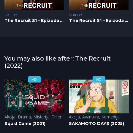
S01E07
S01E08
The Recruit S1 – Epizoda 07
The Recruit S1 – Epizoda 08
You may also like after: The Recruit
(2022)
HD
HD
Akcija
,
Drama
,
Misterija
,
Triler
Akcija
,
Avantura
,
Komedija
Squid Game (2021)
SAKAMOTO DAYS (2025)