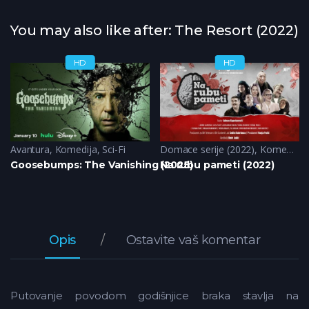
You may also like after: The Resort (2022)
HD
HD
Avantura
,
Komedija
,
Sci-Fi
Domace serije (2022)
,
Komedija
Goosebumps: The Vanishing (2025)
Na rubu pameti (2022)
Opis
Ostavite vaš komentar
Putovanje povodom godišnjice braka stavlja na