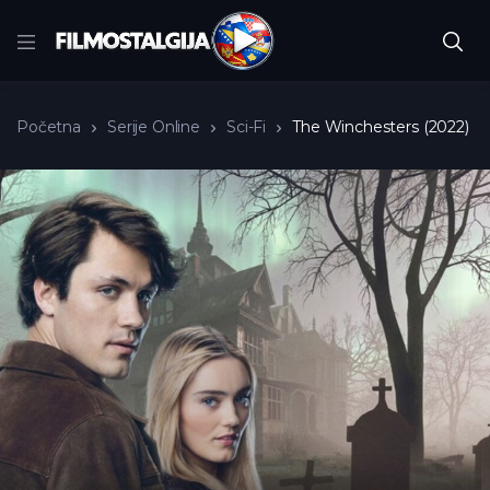
Početna
Serije Online
Sci-Fi
The Winchesters (2022)