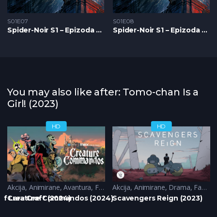
S01E07
S01E08
Spider-Noir S1 – Epizoda 07
Spider-Noir S1 – Epizoda 08
You may also like after: Tomo-chan Is a
Girl! (2023)
HD
HD
Akcija
,
Animirane
,
Avantura
,
Fantazija
Akcija
,
Animirane
,
Drama
,
Fantazija
f Lara Croft (2024)
Creature Commandos (2024)
Scavengers Reign (2023)