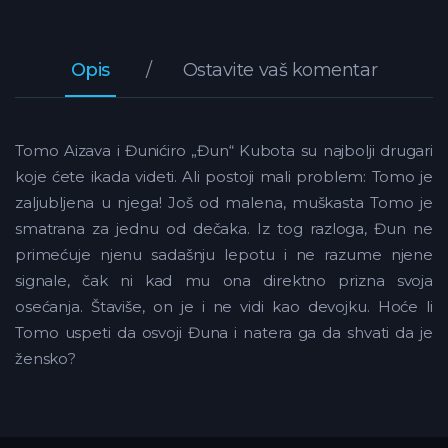
Opis
Ostavite vaš komentar
Tomo Aizava i Đunićiro „Đun“ Kubota su najbolji drugari
koje ćete ikada videti. Ali postoji mali problem: Tomo je
zaljubljena u njega! Još od malena, muškasta Tomo je
smatrana za jednu od dečaka. Iz tog razloga, Đun ne
primećuje njenu sadašnju lepotu i ne razume njene
signale, čak ni kad mu ona direktno prizna svoja
osećanja. Štaviše, on je i ne vidi kao devojku. Hoće li
Tomo uspeti da osvoji Đuna i natera ga da shvati da je
žensko?