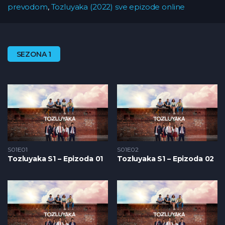
prevodom
,
Tozluyaka (2022) sve epizode online
SEZONA 1
S01E01
S01E02
Tozluyaka S1 – Epizoda 01
Tozluyaka S1 – Epizoda 02