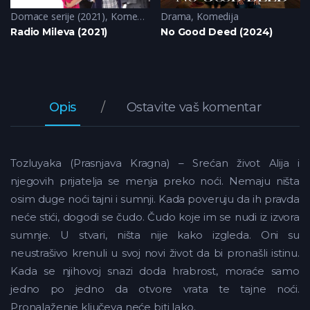
Domace serije (2021)
,
Komedija
Drama
,
Komedija
Radio Mileva (2021)
No Good Deed (2024)
Opis
Ostavite vaš komentar
Tozluyaka (Prasnjava Kragna) – Srećan život Alija i
njegovih prijatelja se menja preko noći. Nemaju ništa
osim duge noći tajni i sumnji. Kada poveruju da ih pravda
neće stići, dogodi se čudo. Čudo koje im se nudi iz izvora
sumnje. U stvari, ništa nije kako izgleda. Oni su
neustrašivo krenuli u svoj novi život da bi pronašli istinu.
Kada se njihovoj snazi doda hrabrost, moraće samo
jedno po jedno da otvore vrata te tajne noći.
Pronalaženje ključeva neće biti lako.