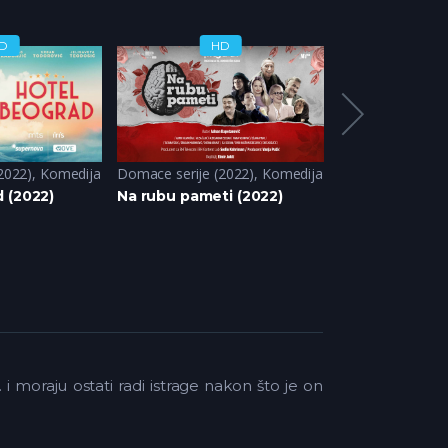
D
HD
H
2022)
,
Komedija
Domace serije (2022)
,
Komedija
Domace serije
,
 (2022)
Na rubu pameti (2022)
Montevideo, Bo
i moraju ostati radi istrage nakon što je on