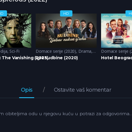
HD
HD
H
dija
,
Sci-Fi
Domace serije (2020)
,
Drama
,
Komedija
Domace serije (
The Vanishing (2025)
Igra sudbine (2020)
Hotel Beograd
Opis
Ostavite vaš komentar
vojim obiteljima odu u njegovu kuću u potrazi za odgovorima… 