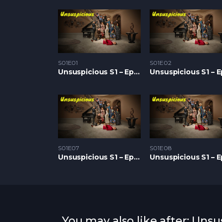
S01E01
S01E02
Unsuspicious S1 – Epizoda 01
S01E07
S01E08
Unsuspicious S1 – Epizoda 07
You may also like after: Unsu