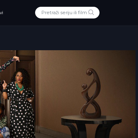
POTRAZI
vi
Traži: