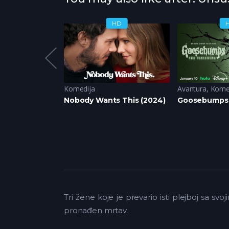
HD
HD
ija
Komedija
Avantura
,
Kome
ancelled (2024)
Nobody Wants This (2024)
Goosebumps: 
Tri žene koje je prevario isti plejboj sa s
pronađen mrtav.