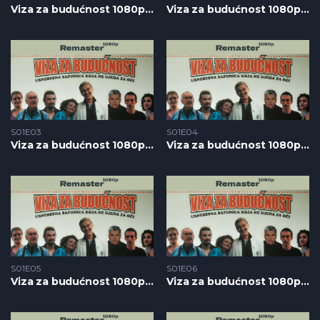
Viza za budućnost 1080p – S1 – Epizoda 1
Viza za budućnost 1080p – S1 – Epizoda 02
S01E03
S01E04
Viza za budućnost 1080p – S1 – Epizoda 03
Viza za budućnost 1080p – S1 – Epizoda 04
S01E05
S01E06
Viza za budućnost 1080p – S1 – Epizoda 05
Viza za budućnost 1080p – S1 – Epizoda 06