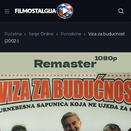
Početna
Serije Online
Porodicne
Viza za budućnost
(2002-)