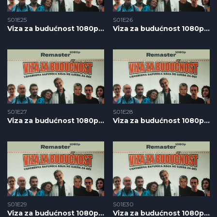
S01E25
S01E26
Viza za budućnost 1080p – S1 – Epizoda 25
Viza za budućnost 1080p – S1 – Epizoda 26
S01E27
S01E28
Viza za budućnost 1080p – S1 – Epizoda 27
Viza za budućnost 1080p – S1 – Epizoda 28
S01E29
S01E30
Viza za budućnost 1080p – S1 – Epizoda 29
Viza za budućnost 1080p – S1 – Epizoda 30