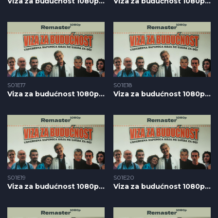
Viza za budućnost 1080p – S1 – Epizoda 15
Viza za budućnost 1080p – S1 – Epizoda 16
S01E17
S01E18
Viza za budućnost 1080p – S1 – Epizoda 17
Viza za budućnost 1080p – S1 – Epizoda 18
S01E19
S01E20
Viza za budućnost 1080p – S1 – Epizoda 19
Viza za budućnost 1080p – S1 – Epizoda 20