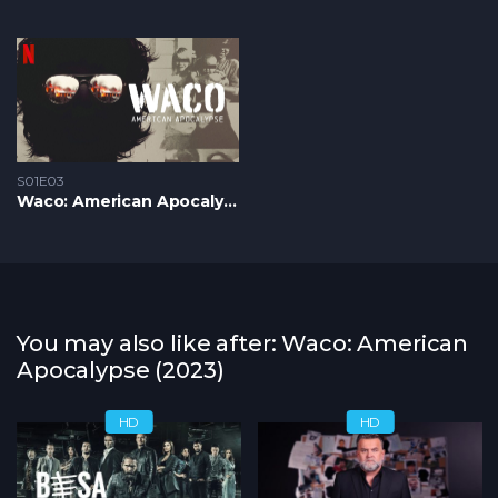
S01E03
Waco: American Apocalypse S1 – Epizoda 03
You may also like after: Waco: American
Apocalypse (2023)
HD
HD