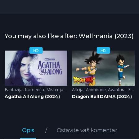
You may also like after: Wellmania (2023)
HD
HD
Fantazija
,
Komedija
,
Misterija
,
Sci-Fi
Akcija
,
Animirane
,
Avantura
,
Fantazija
Agatha All Along (2024)
Dragon Ball DAIMA (2024)
Opis
Ostavite vaš komentar