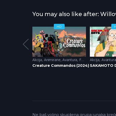
You may also like after: Will
HD
HD
a
,
Drama
,
Western
Akcija
,
Animirane
,
Avantura
,
Fantazija
Akcija
,
Avantur
meval (2025)
Creature Commandos (2024)
SAKAMOTO D
Ne baš voljno skupljena grupa junaka kreć