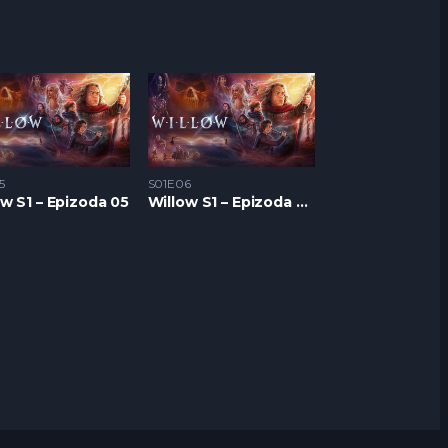
5
S01E06
ow S1 – Epizoda 05
Willow S1 – Epizoda 06