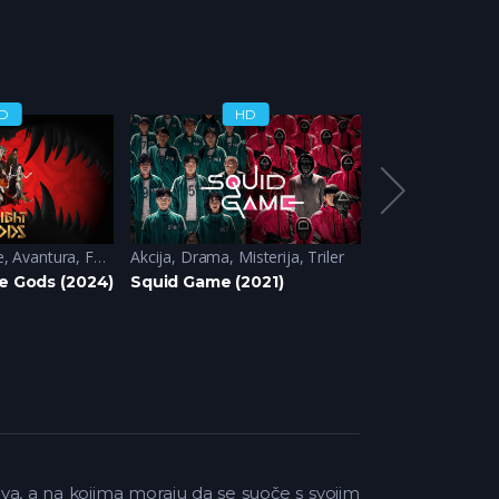
D
HD
H
e
,
Avantura
,
Fantazija
Akcija
,
Sci-Fi
,
Drama
,
Misterija
,
Triler
Akcija
,
Animirane
he Gods (2024)
Squid Game (2021)
Rick and Mort
a, a na kojima moraju da se suoče s svojim