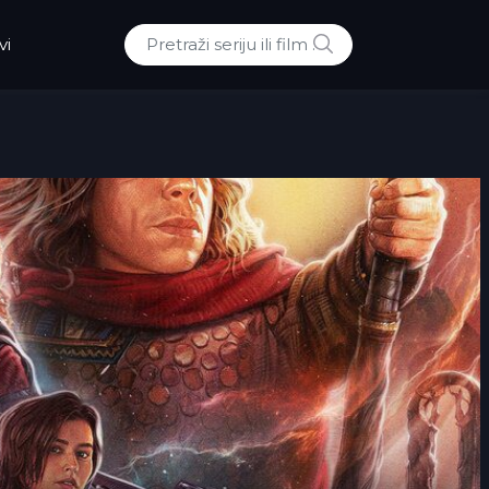
POTRAZI
vi
Traži: