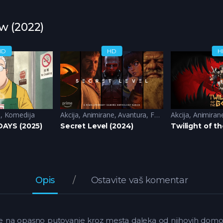
ow (2022)
HD
HD
H
a
,
Komedija
Akcija
,
Animirane
,
Avantura
,
Fantazija
Akcija
,
Sci-Fi
,
Animiran
AYS (2025)
Secret Level (2024)
Twilight of t
Opis
Ostavite vaš komentar
e na opasno putovanje kroz mesta daleka od njihovih domov