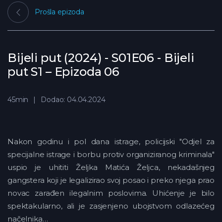
Prošla epizoda
Bijeli put (2024) - S01E06 - Bijeli
put S1 – Epizoda 06
45min
Dodao: 04.04.2024
Nakon godinu i pol dana istrage, policijski "Odjel za
specijalne istrage i borbu protiv organiziranog kriminala"
uspio je uhititi Željka Matića Željca, nekadašnjeg
gangstera koji je legalizirao svoj posao i preko njega prao
novac zarađen ilegalnim poslovima. Uhićenje je bilo
spektakularno, ali je zasjenjeno ubojstvom odlazećeg
načelnika…