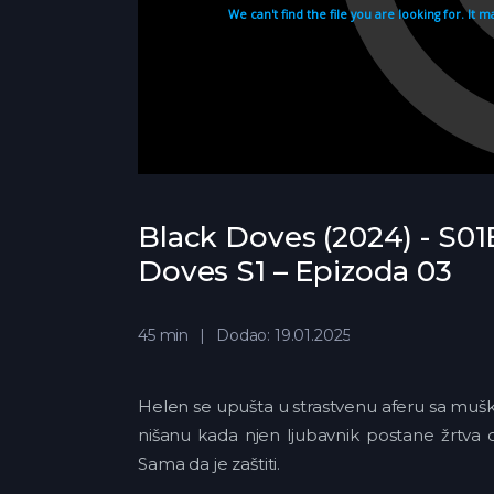
Black Doves (2024) - S01
Doves S1 – Epizoda 03
45 min
Dodao: 19.01.2025
Helen se upušta u strastvenu aferu sa mušk
nišanu kada njen ljubavnik postane žrtva
Sama da je zaštiti.