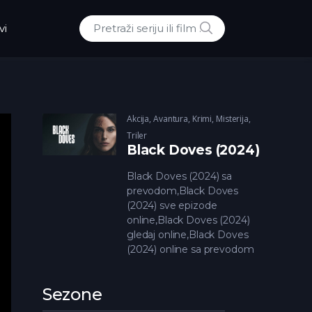
POTRAZI
vi
Traži:
Akcija
,
Avantura
,
Krimi
,
Misterija
,
Triler
Black Doves (2024)
Black Doves (2024) sa
prevodom,Black Doves
(2024) sve epizode
online,Black Doves (2024)
gledaj online,Black Doves
(2024) online sa prevodom
Sezone