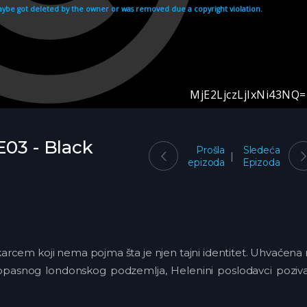
E03 - Black
Prošla
Sledeća
epizoda
Epizoda
arcem koji nema pojma šta je njen tajni identitet. Uhvaćena
 opasnog londonskog podzemlja, Helenini poslodavci poziva