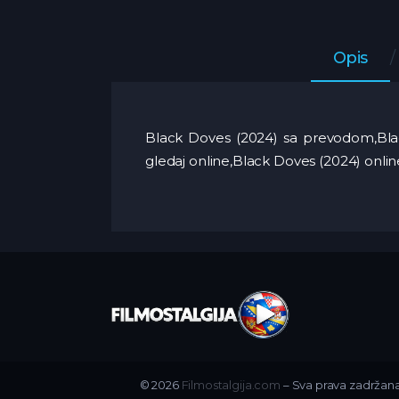
Opis
Black Doves (2024) sa prevodom,Bla
gledaj online,Black Doves (2024) onl
© 2026
Filmostalgija.com
– Sva prava zadržana