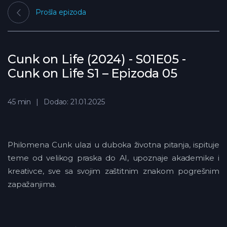
Prošla epizoda
Cunk on Life (2024) - S01E05 -
Cunk on Life S1 – Epizoda 05
45 min
Dodao: 21.01.2025
Philomena Cunk ulazi u duboka životna pitanja, ispituje
teme od velikog praska do AI, upoznaje akademike i
kreativce, sve sa svojim zaštitnim znakom pogrešnim
zapažanjima.