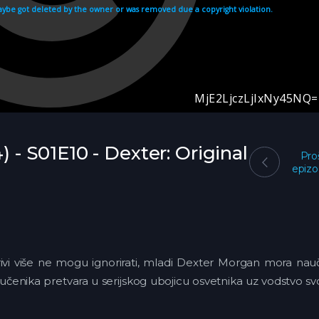
) - S01E10 - Dexter: Original
Pro
epiz
ivi više ne mogu ignorirati, mladi Dexter Morgan mora nauč
 učenika pretvara u serijskog ubojicu osvetnika uz vodstvo s