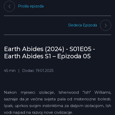
Prošla epizoda
Sledeća Epizoda
Earth Abides (2024) - S01E05 -
Earth Abides S1 – Epizoda 05
45 min
Dodao: 19.01.2025
Nakon mjeseci izolacije, Isherwood "Ish" Williams,
saznaje da je većina svijeta pala od misteriozne bolesti.
Ipak, uprkos svojim instinktima za daljom izolacijom, Ish
vodi napad na razvoj nove civilizacije.