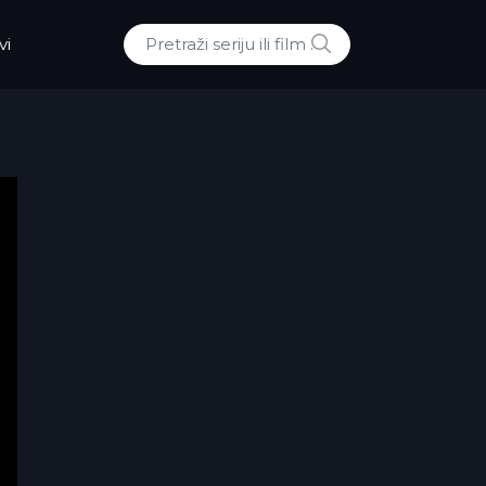
POTRAZI
vi
Traži: