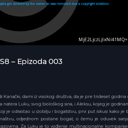
 S8 – Epizoda 003
di Kanački, dami iz visokog društva, da je pre trideset godina
 natera Luku, svog biološkog sina, i Aleksu, kojeg je godin
 je odrastao u izobilju i bogatstvu, prvi put iskusi kako je b
romaštvu, odjednom postane bogat, o čemu je oduvek sanja
izazovima. Za Luku je to vođenje multinacionalne kompanije