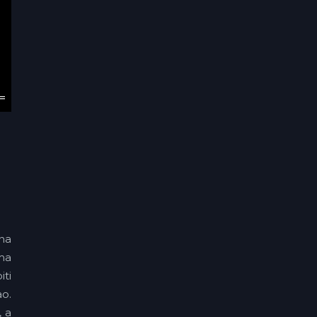
 na
ama
iti
o.
, a