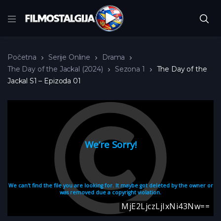
Početna
Serije Online
Drama
The Day of the Jackal (2024)
Sezona 1
The Day of the
Jackal S1 – Epizoda 01