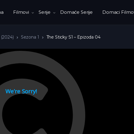
na
Filmovi
Serije
Domaće Serije
Domaci Filmo
 (2024)
Sezona 1
The Sticky S1 – Epizoda 04