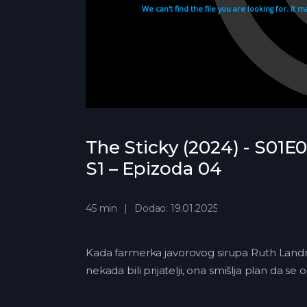
The Sticky (2024) - S01E0
S1 – Epizoda 04
45 min
Dodao: 19.01.2025
Kada farmerka javorovog sirupa Ruth Landr
nekada bili prijatelji, ona smišlja plan da se o