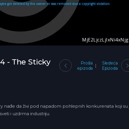
4 - The Sticky
Prošla
Sledeća
epizoda
Epizoda
y nađe da živi pod napadom pohlepnih konkurenata koji su 
sveti i uzdrma industriju.