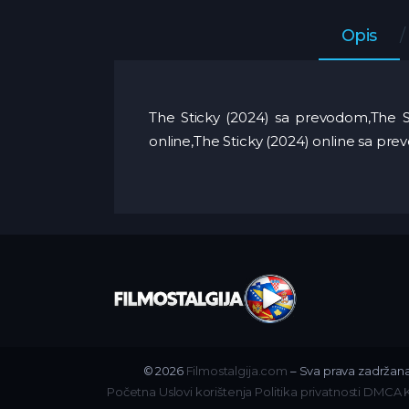
Opis
The Sticky (2024) sa prevodom,The St
online,The Sticky (2024) online sa pr
© 2026
Filmostalgija.com
– Sva prava zadržana
Početna
Uslovi korištenja
Politika privatnosti
DMCA