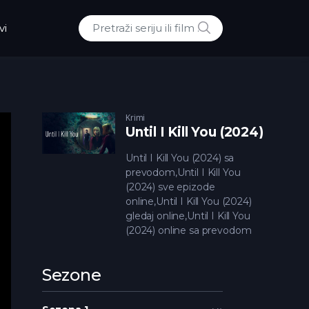
POTRAZI
vi
Traži:
Krimi
Until I Kill You (2024)
Until I Kill You (2024) sa
prevodom,Until I Kill You
(2024) sve epizode
online,Until I Kill You (2024)
gledaj online,Until I Kill You
(2024) online sa prevodom
Sezone