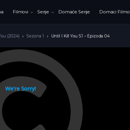
na
Filmovi
Serije
Domaće Serije
Domaci Filmo
l You (2024)
Sezona 1
Until I Kill You S1 – Epizoda 04