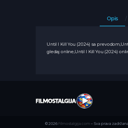
Opis
Until I Kill You (2024) sa prevodom,Unti
gledaj online,Until I Kill You (2024) o
© 2026
Filmostalgija.com
– Sva prava zadržana