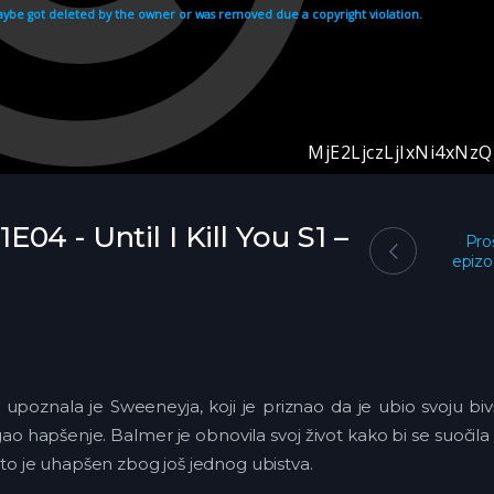
1E04 - Until I Kill You S1 –
Pro
epiz
 upoznala je Sweeneyja, koji je priznao da je ubio svoju bi
gao hapšenje. Balmer je obnovila svoj život kako bi se suočila
 je uhapšen zbog još jednog ubistva.