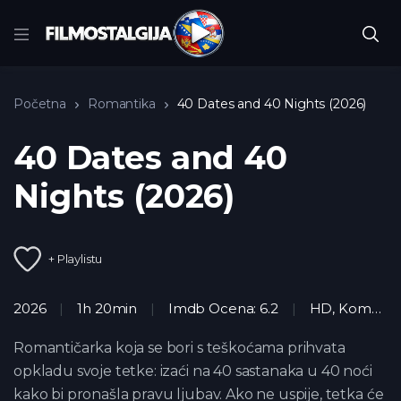
Početna
Romantika
40 Dates and 40 Nights (2026)
40 Dates and 40
Nights (2026)
+ Playlistu
2026
1h 20min
Imdb Ocena: 6.2
HD
,
Komedija
Romantičarka koja se bori s teškoćama prihvata
opkladu svoje tetke: izaći na 40 sastanaka u 40 noći
kako bi pronašla pravu ljubav. Ako ne uspije, tetka će