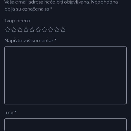
Vaša email adresa neće biti objavljivana.
Neophodna
polja su označena sa
*
Tvoja ocena
Napišite vaš komentar
*
Ime
*