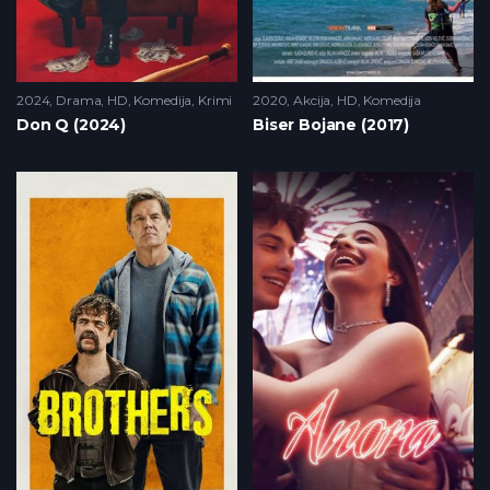
2024
Drama
,
HD
,
Komedija
,
Krimi
2020
Akcija
,
HD
,
Komedija
Don Q (2024)
Biser Bojane (2017)