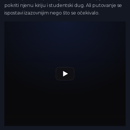
pokriti njenu kiriju i studentski dug. Ali putovanje se
ispostavi izazovnijim nego što se očekivalo.