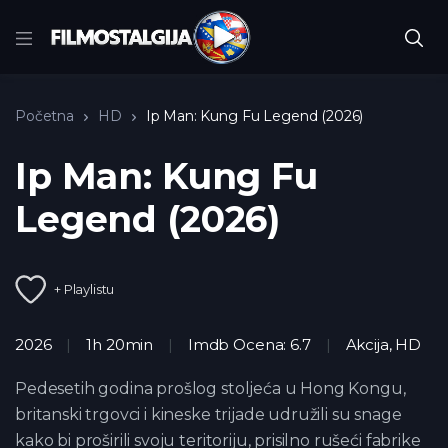
Početna
HD
Ip Man: Kung Fu Legend (2026)
Ip Man: Kung Fu
Legend (2026)
+ Playlistu
2026
1h 20min
Imdb Ocena: 6.7
Akcija
,
HD
Pedesetih godina prošlog stoljeća u Hong Kongu,
britanski trgovci i kineske trijade udružili su snage
kako bi proširili svoju teritoriju, prisilno rušeći fabrike