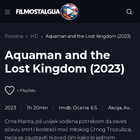
Početna
HD
Aquaman and the Lost Kingdom (2023)
Aquaman and the
Lost Kingdom (2023)
+ Playlistu
2023
1h 20min
Imdb Ocena: 6.5
Akcija
,
Avantura
Crna Manta, još uvijek vođena potrebom da osveti
očevu smrt i koristeći moć mitskog Crnog Trozubca,
neće se zaustaviti ni pred čim kako bi jednom