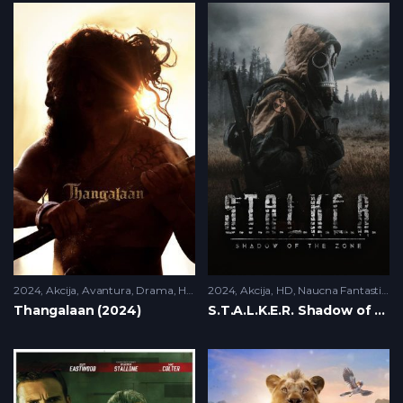
2024
Akcija
,
Avantura
,
Drama
,
HD
2024
Akcija
,
HD
,
Naucna Fantastika
,
Thangalaan (2024)
S.T.A.L.K.E.R. Shadow of the Zone (2024)