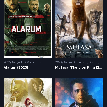
2025
Akcija
,
HD
,
Krimi
,
Triler
2024
Akcija
,
Animirani
,
Drama
,
HD
Alarum (2025)
Mufasa: The Lion King (2024)