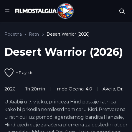
Početna
Ratni
Desert Warrior (2026)
Desert Warrior (2026)
+ Playlistu
2026
1h 20min
Imdb Ocena: 4.0
Akcija
,
Drama
U Arabiji u 7. vijeku, princeza Hind postaje ratnica
kako bi prkosila nemilosrdnom caru Kisri. Pretvorena
u ratnicu i uz pomoć legendarnog bandita Hanzale,
Hind ujedinjuje zaraćena plemena za posljednji otpor