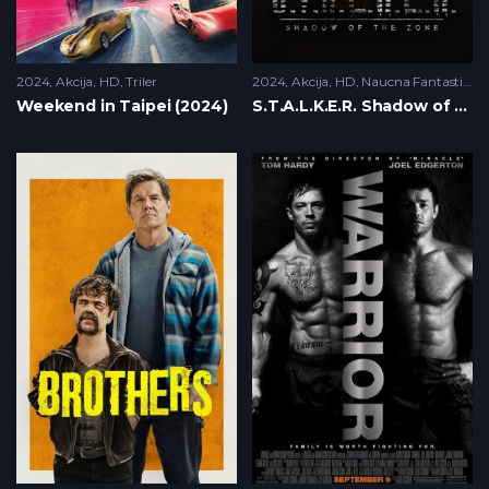
2024
Akcija
,
HD
,
Triler
2024
Akcija
,
HD
,
Naucna Fantastika
,
Weekend in Taipei (2024)
S.T.A.L.K.E.R. Shadow of the Zone (2024)