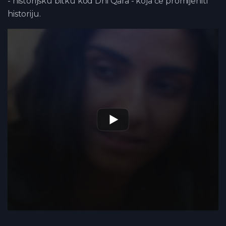
- historijsku bitku kod Dhi Qara - koja će promijeniti
historiju.