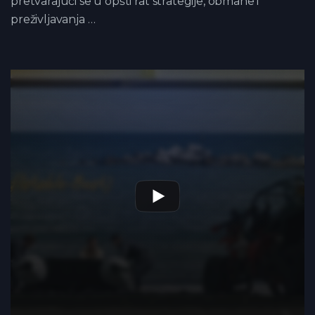
pretvarajući se u opšti rat strategije, obmane i
preživljavanja …