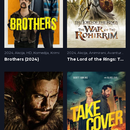
2024
Akcija
,
HD
,
Komedija
,
Krimi
2024
Akcija
,
Animirani
,
Avantura
,
H
Brothers (2024)
The Lord of the Rings: The War of the Rohirrim (2024)