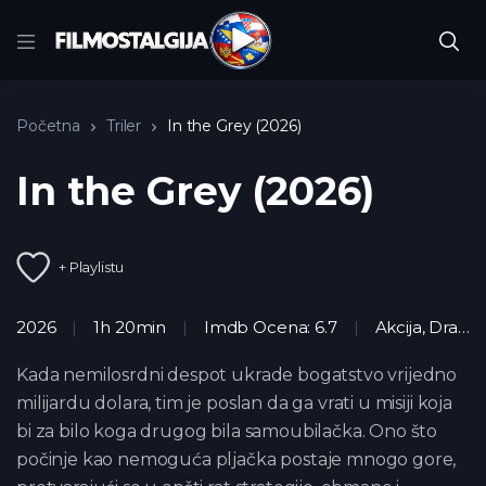
Početna
Triler
In the Grey (2026)
In the Grey (2026)
+ Playlistu
2026
1h 20min
Imdb Ocena: 6.7
Akcija
,
Drama
Kada nemilosrdni despot ukrade bogatstvo vrijedno
milijardu dolara, tim je poslan da ga vrati u misiji koja
bi za bilo koga drugog bila samoubilačka. Ono što
počinje kao nemoguća pljačka postaje mnogo gore,