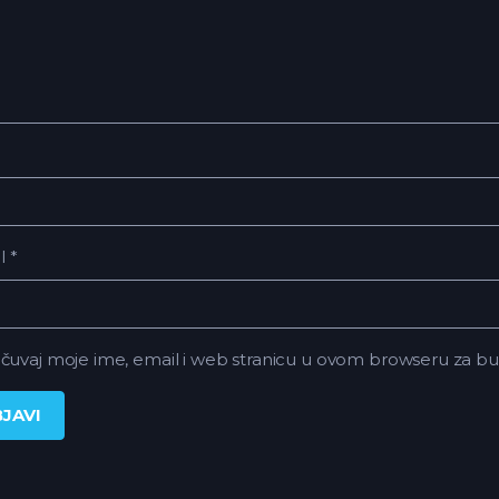
il
*
čuvaj moje ime, email i web stranicu u ovom browseru za 