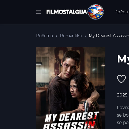
Počet
Početna
Romantika
My Dearest Assassin
My
2025
Lovna
se bo
se po