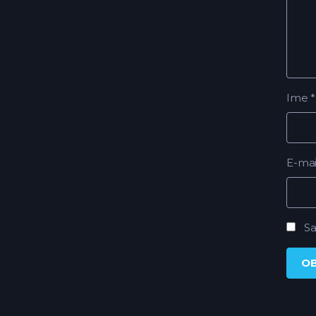
Ime
*
E-ma
Sa