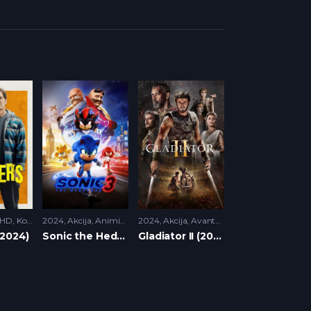
HD
,
Komedija
2024
,
Krimi
Akcija
,
Animirani
,
2024
HD
Akcija
,
Avantura
,
Drama
,
HD
(2024)
Sonic the Hedgehog 3 (2024)
Gladiator II (2024)