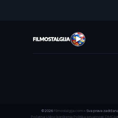
© 2026
Filmostalgija.com
– Sva prava zadržana
Početna
Uslovi korištenja
Politika privatnosti
DMCA