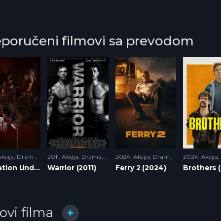
eporučeni filmovi sa prevodom
kcija
,
Drama
,
HD
2011
,
Horor
Akcija
,
Drama
,
HD
2024
Akcija
,
Drama
,
HD
2024
,
Krimi
Akcija
,
Triler
,
Operation Undead (2024)
Warrior (2011)
Ferry 2 (2024)
Brothers 
lovi filma