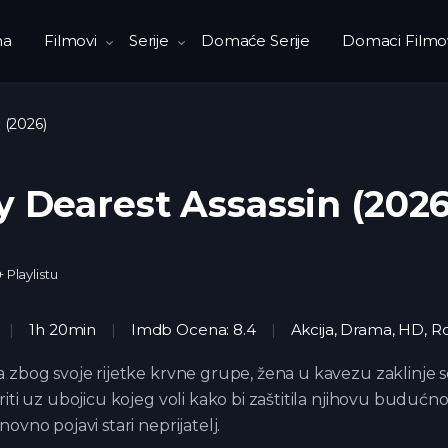
na
Filmovi
Serije
Domaće Serije
Domaci Filmo
 (2026)
 Dearest Assassin (2026
+ Playlistu
1h 20min
Imdb Ocena: 8.4
Akcija
,
Drama
,
HD
,
R
 zbog svoje rijetke krvne grupe, žena u kavezu zaklinje s
riti uz ubojicu kojeg voli kako bi zaštitila njihovu budućn
novno pojavi stari neprijatelj.