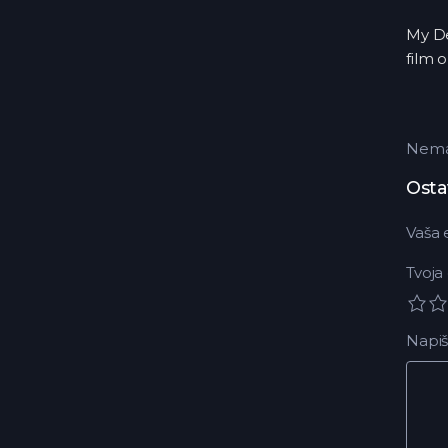
My De
film 
Nema 
Osta
Vaša 
Tvoja
Napiš