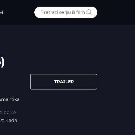
POTRAZI
vi
Traži:
)
TRAJLER
omantika
e da će
ost kada