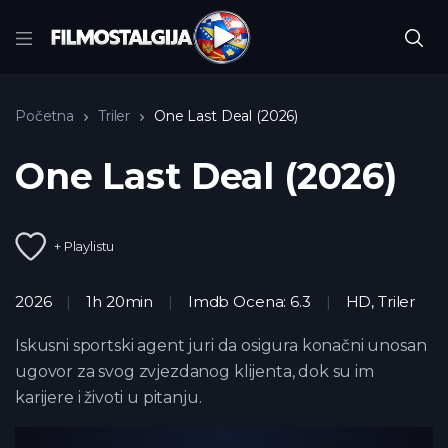
Početna
Triler
One Last Deal (2026)
One Last Deal (2026)
+ Playlistu
2026
1h 20min
Imdb Ocena: 6.3
HD
,
Triler
Iskusni sportski agent juri da osigura konačni unosan
ugovor za svog zvjezdanog klijenta, dok su im
karijere i životi u pitanju.