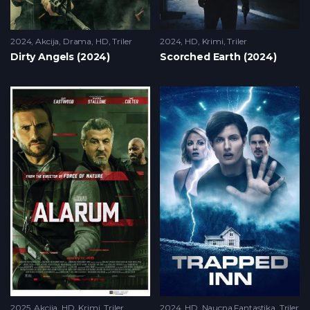
2024
Akcija
,
Drama
,
HD
,
Triler
2024
HD
,
Krimi
,
Triler
Dirty Angels (2024)
Scorched Earth (2024)
2025
Akcija
,
HD
,
Krimi
,
Triler
2024
HD
,
Naucna Fantastika
,
Triler