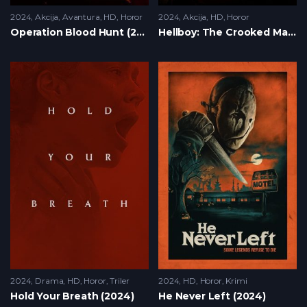
2024
Akcija
,
Avantura
,
HD
,
Horor
2024
Akcija
,
HD
,
Horor
Operation Blood Hunt (2024)
Hellboy: The Crooked Man (2024)
2024
Drama
,
HD
,
Horor
,
Triler
2024
HD
,
Horor
,
Krimi
Hold Your Breath (2024)
He Never Left (2024)