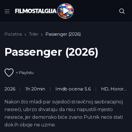
Početna
Triler
Passenger (2026)
Passenger (2026)
+ Playlistu
2026
1h 20min
Imdb ocena: 5.6
HD
,
Horor
,
Tri
Nakon što mladi par svjedoči stravičnoj saobraćajnoj
nesreći, ubrzo shvataju da nisu napustili mjesto
nesreće, jer demonsko biće zvano Putnik neće stati
dok ih oboje ne uzme.