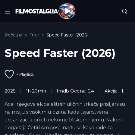
Početna
Triler
Speed Faster (2026)
Speed Faster (2026)
+ Playlistu
2025
1h 20min
Imdb Ocena: 6.4
Akcija
,
HD
,
Tri
Ace i njegova ekipa elitnih uličnih trkača prisiljeni su
na misiju s visokim ulozima kada tajanstvena
organizacija prijeti nekome bliskom njemu. Nakon
događaja Četiri Amigosa, nađu se kako rade za