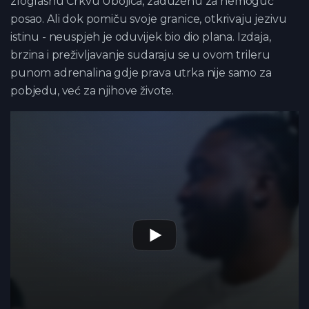
zloglasnu Crkvu Ubojica, zaduženu za nemoguć
posao. Ali dok pomiču svoje granice, otkrivaju jezivu
istinu - neuspjeh je oduvijek bio dio plana. Izdaja,
brzina i preživljavanje sudaraju se u ovom trileru
punom adrenalina gdje prava utrka nije samo za
pobjedu, već za njihove živote.