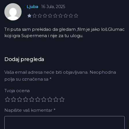
Ljuba
16 Jula, 2025
1,0 rejting
Tri puta sam prekidao da gledam ,film je jako loš.Glumac
koji igra Supermena i nije za tu ulogu.
Dodaj pregleda
Vaša email adresa neće biti objavljivana.
Neophodna
polja su označena sa
*
Tvoja ocena
Napišite vaš komentar
*