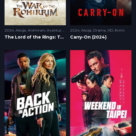
2024
Akcija
,
Animirani
,
Avantura
,
HD
2024
Akcija
,
Drama
,
HD
,
Krimi
The Lord of the Rings: The War of the Rohirrim (2024)
Carry-On (2024)