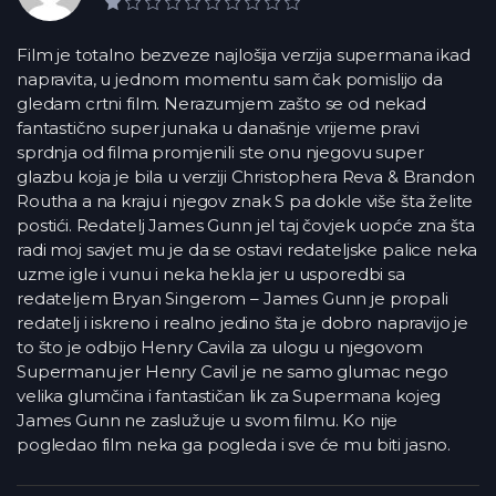
1,0 rejting
Film je totalno bezveze najlošija verzija supermana ikad
napravita, u jednom momentu sam čak pomislijo da
gledam crtni film. Nerazumjem zašto se od nekad
fantastično super junaka u današnje vrijeme pravi
sprdnja od filma promjenili ste onu njegovu super
glazbu koja je bila u verziji Christophera Reva & Brandon
Routha a na kraju i njegov znak S pa dokle više šta želite
postići. Redatelj James Gunn jel taj čovjek uopće zna šta
radi moj savjet mu je da se ostavi redateljske palice neka
uzme igle i vunu i neka hekla jer u usporedbi sa
redateljem Bryan Singerom – James Gunn je propali
redatelj i iskreno i realno jedino šta je dobro napravijo je
to što je odbijo Henry Cavila za ulogu u njegovom
Supermanu jer Henry Cavil je ne samo glumac nego
velika glumčina i fantastičan lik za Supermana kojeg
James Gunn ne zaslužuje u svom filmu. Ko nije
pogledao film neka ga pogleda i sve će mu biti jasno.