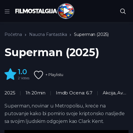
Početna
Naucna Fantastika
Superman (2025)
Superman (2025)
1.0
+ Playlistu
2
Votes
2025
1h 20min
Imdb Ocena: 6.7
Akcija
,
Avantura
Superman, novinar u Metropolisu, kreće na
putovanje kako bi pomirio svoje kriptonsko nasljeđe
sa svojim ljudskim odgojem kao Clark Kent.