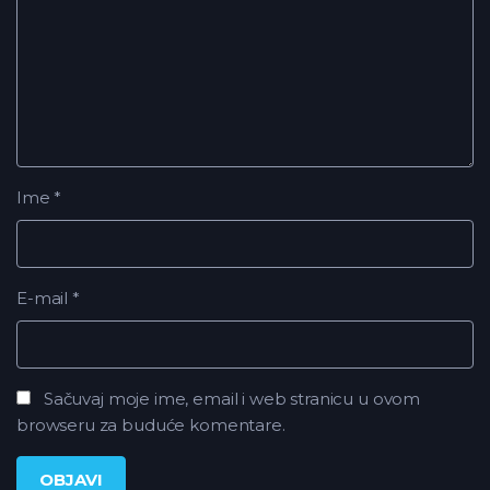
Ime
*
E-mail
*
Sačuvaj moje ime, email i web stranicu u ovom
browseru za buduće komentare.