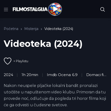
Početna
Misterija
Videoteka (2024)
Videoteka (2024)
+ Playlistu
2024
1h 20min
Imdb Ocena: 6.9
Domaci filmovi (2024)
Nakon neuspele pljačke lokalni bandit pronalazi
utočište u napuštenom video klubu. Primoran da tu
provede noć, odlučuje da pogleda tri horor filma koji
će ga odvesti u čudesne svetove.