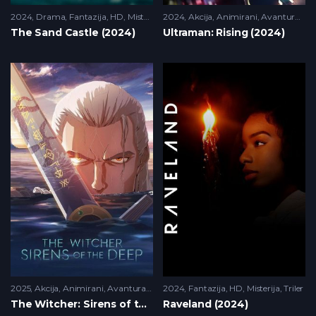
2024
Drama
,
Fantazija
,
HD
,
Misterija
2024
Akcija
,
Animirani
,
Avantura
,
Fa
The Sand Castle (2024)
Ultraman: Rising (2024)
2025
Akcija
,
Animirani
,
Avantura
,
Drama
2024
,
Fantazija
Fantazija
,
HD
,
HD
,
Misterija
,
Misterija
,
Triler
The Witcher: Sirens of the Deep (2025)
Raveland (2024)