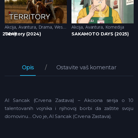
Akcija
,
Sci-Fi
,
Avantura
,
Drama
,
Western
Akcija
,
Avantura
,
Komedija
 (2024)
Territory (2024)
SAKAMOTO DAYS (2025)
Opis
Ostavite vaš komentar
Al Sancak (Crvena Zastava) – Akciona serija o 10
talentovanih vojnika i njihovoj borbi da zaštite svoju
domovinu… Ovo je, Al Sancak (Crvena Zastava).