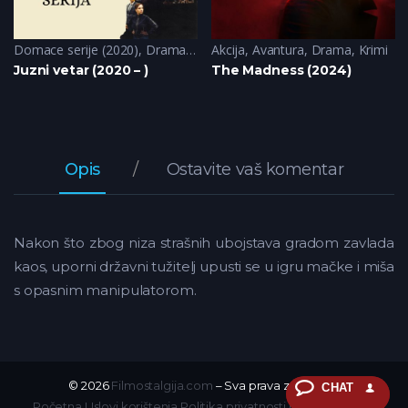
Krimi
Domace serije (2020)
,
Triler
,
Drama
,
Krimi
Akcija
,
Triler
,
Avantura
,
Drama
,
Krimi
Juzni vetar (2020 – )
The Madness (2024)
Opis
Ostavite vaš komentar
Nakon što zbog niza strašnih ubojstava gradom zavlada
kaos, uporni državni tužitelj upusti se u igru mačke i miša
s opasnim manipulatorom.
© 2026
Filmostalgija.com
– Sva prava zadržana.
CHAT
Početna
Uslovi korištenja
Politika privatnosti
DMCA
Kontakt