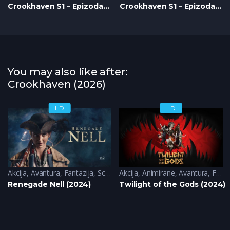
Crookhaven S1 – Epizoda 07
Crookhaven S1 – Epizoda 08
You may also like after:
Crookhaven (2026)
HD
HD
Akcija
,
Avantura
,
Fantazija
,
Sci-Fi
Akcija
,
Animirane
,
Avantura
,
Fantazija
Renegade Nell (2024)
Twilight of the Gods (2024)