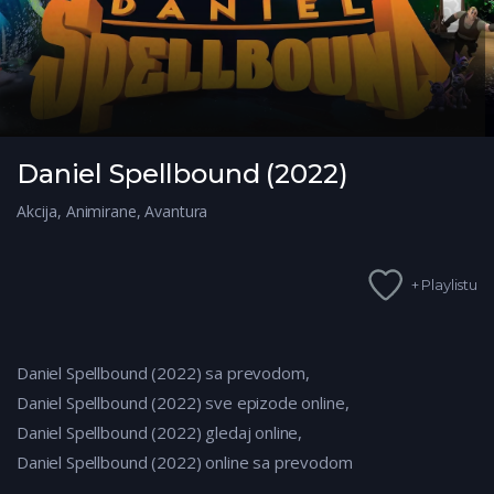
Daniel Spellbound (2022)
Akcija
,
Animirane
,
Avantura
+ Playlistu
Daniel Spellbound (2022) sa prevodom,
Daniel Spellbound (2022) sve epizode online,
Daniel Spellbound (2022) gledaj online,
Daniel Spellbound (2022) online sa prevodom