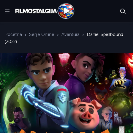
Početna
Serije Online
Avantura
Daniel Spellbound
(2022)