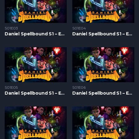
S01E03
S01E04
Daniel Spellbound S1 – Epizoda 03
Daniel Spellbound S1 – Epizoda 04
S01E05
S01E06
Daniel Spellbound S1 – Epizoda 05
Daniel Spellbound S1 – Epizoda 06