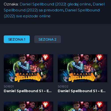
Oznaka:
Daniel Spellbound (2022) gledaj online
,
Daniel
Spellbound (2022) sa prevodom
,
Daniel Spellbound
(2022) sve epizode online
SEZONA 1
SEZONA 2
S01E01
S01E02
Daniel Spellbound S1 – Epizoda 01
Daniel Spellbound S1 – Epizoda 02