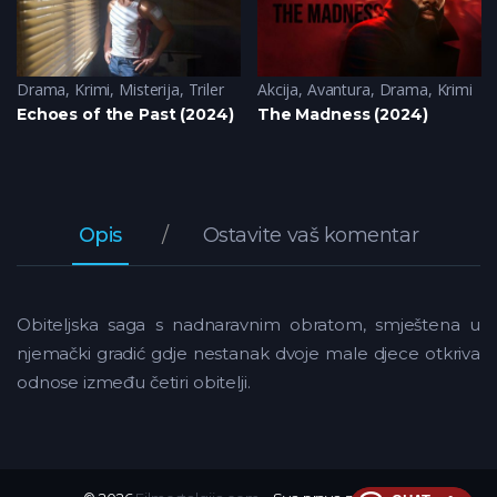
Krimi
Drama
,
Triler
,
Krimi
,
Misterija
,
Triler
Akcija
,
Avantura
,
Drama
,
Krimi
Echoes of the Past (2024)
The Madness (2024)
Opis
Ostavite vaš komentar
Obiteljska saga s nadnaravnim obratom, smještena u
njemački gradić gdje nestanak dvoje male djece otkriva
odnose između četiri obitelji.