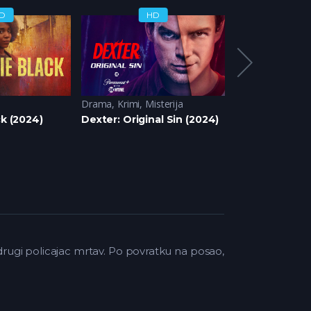
D
HD
H
Drama
,
Krimi
,
Misterija
Domace serije (
ck (2024)
Dexter: Original Sin (2024)
Mocvara (2020
 drugi policajac mrtav. Po povratku na posao,