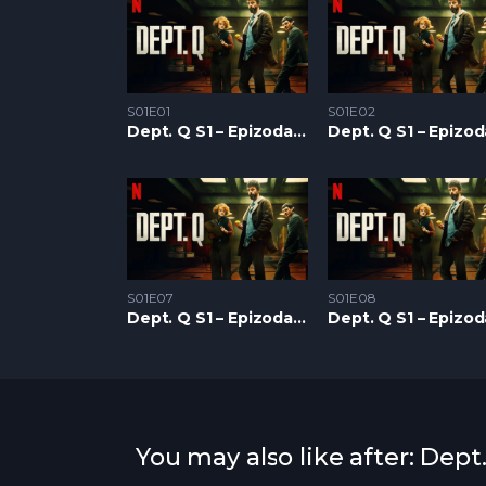
S01E01
S01E02
Dept. Q S1 – Epizoda 01
S01E07
S01E08
Dept. Q S1 – Epizoda 07
You may also like after: Dept.