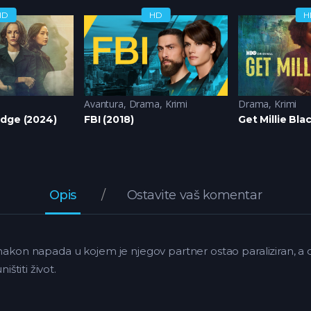
HD
HD
H
Avantura
,
Drama
,
Krimi
Drama
,
Krimi
idge (2024)
FBI (2018)
Get Millie Bla
Opis
Ostavite vaš komentar
ja nakon napada u kojem je njegov partner ostao paraliziran, a
ištiti život.