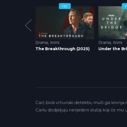
HD
HD
ija
,
Krimi
Drama
,
Krimi
Drama
,
Krimi
2024)
The Breakthrough (2025)
Under the Br
Carl, bivši vrhunski detektiv, muči ga krivn
Carlu dodjeljuju neriješeni slučaj koji će mu un