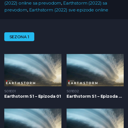
(2022) online sa prevodom
,
Earthstorm (2022) sa
prevodom
,
Earthstorm (2022) sve epizode online
SEZONA 1
S01E01
S01E02
Earthstorm S1 – Epizoda 01
Earthstorm S1 – Epizoda 02