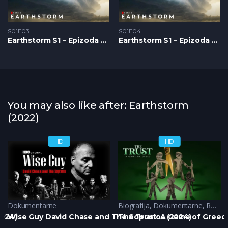
S01E03
S01E04
Earthstorm S1 – Epizoda 03
Earthstorm S1 – Epizoda 04
You may also like after: Earthstorm
(2022)
HD
HD
Dokumentarne
Biografija
,
Dokumentarne
,
Romantika
2024)
Wise Guy David Chase and The Sopranos (2024)
The Trust: A Game of Greed