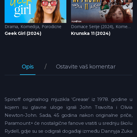
Komedija
Drama
,
Komedija
,
Porodicne
Domace Serije (2024)
,
Komedija
Geek Girl (2024)
Krunska 11 (2024)
Opis
Ostavite vaš komentar
Spinoff originalnog mjuzikla ‘Grease‘ iz 1978. godine u
kojem su glavne uloge igrali John Travolta i Olivia
Newton-John. Sada, 45 godina nakon originalne priče,
Paramount+ će nostalgične fanove vratiti u srednju školu
Rydell, gdje su se odigrali događaji između Dannyja Zuka