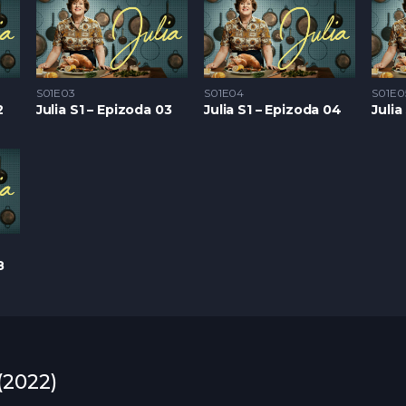
S01E03
S01E04
S01E0
2
Julia S1 – Epizoda 03
Julia S1 – Epizoda 04
Julia
8
(2022)