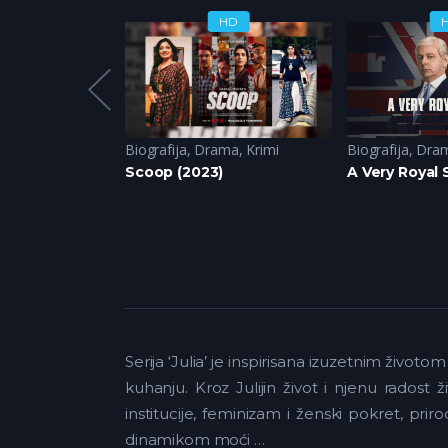
HD
HD
ce Serije (2024)
,
Drama
Biografija
,
Drama
,
Krimi
Biografija
,
Dra
t (2024)
Scoop (2023)
A Very Royal 
Serija ‘Julia’ je inspirisana izuzetnim život
kuhanju. Kroz Julijin život i njenu radost ž
institucije, feminizam i ženski pokret, prir
dinamikom moći …