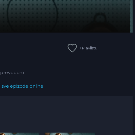
+ Playlistu
 sa prevodom
) sve epizode online