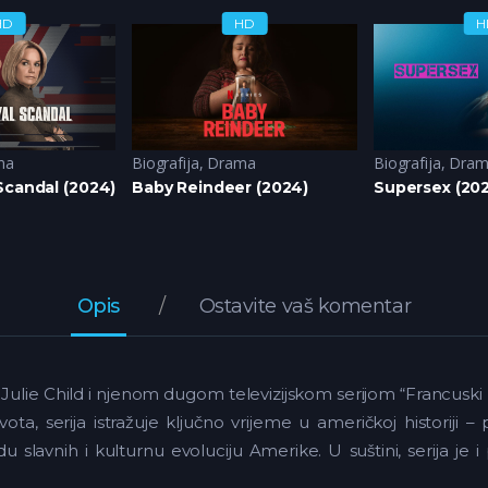
HD
HD
H
ma
Biografija
,
Drama
Biografija
,
Dram
Scandal (2024)
Baby Reindeer (2024)
Supersex (20
Opis
Ostavite vaš komentar
om Julie Child i njenom dugom televizijskom serijom “Francuski
ivota, serija istražuje ključno vrijeme u američkoj historiji
odu slavnih i kulturnu evoluciju Amerike. U suštini, serija j