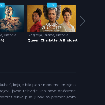
D
HD
H
a
,
Historija
Biografija
,
Drama
,
Historija
Biografija
,
Dram
24)
Queen Charlotte: A Bridgerton Story (2023)
Stonehouse (
 kuhar”, koja je bila pionir moderne emisije o
 – pojavu javne televizije kao nove društvene
e i portret braka pun ljubavi sa promenljivom