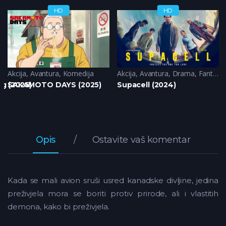
HD
HD
Akcija
,
Avantura
,
Komedija
Akcija
,
Avantura
,
Drama
,
Fantazija
g (2025)
SAKAMOTO DAYS (2025)
Supacell (2024)
Opis
Ostavite vaš komentar
Kada se mali avion sruši usred kanadske divljine, jedina
preživjela mora se boriti protiv prirode, ali i vlastitih
demona, kako bi preživjela.