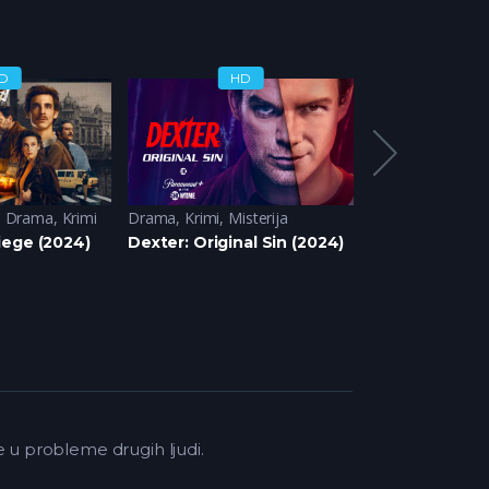
D
HD
H
,
Drama
,
Krimi
Drama
,
Krimi
,
Misterija
Krimi
,
Misterija
iege (2024)
Dexter: Original Sin (2024)
A Killer’s Mind
e u probleme drugih ljudi.