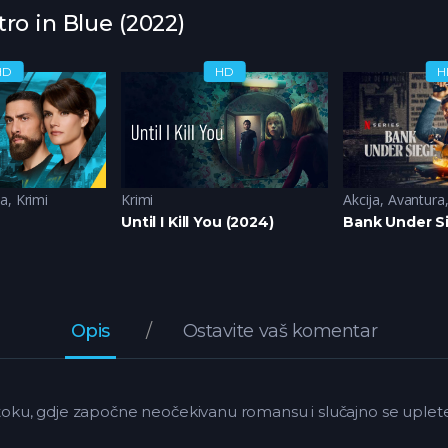
tro in Blue (2022)
HD
HD
H
a
,
Krimi
Krimi
Akcija
,
Avantura
Until I Kill You (2024)
Bank Under S
Opis
Ostavite vaš komentar
 otoku, gdje započne neočekivanu romansu i slučajno se uplet