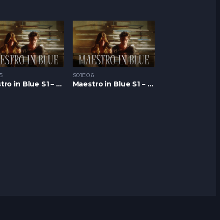
5
S01E06
Maestro in Blue S1 – Epizoda 05
Maestro in Blue S1 – Epizoda 06