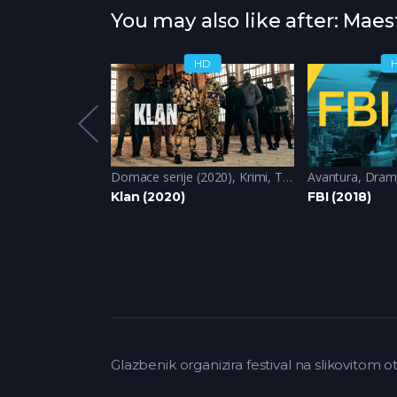
You may also like after: Maes
HD
HD
(2022)
,
Komedija
,
Krimi
Domace serije (2020)
,
Krimi
,
Triler
Avantura
,
Dram
2)
Klan (2020)
FBI (2018)
Glazbenik organizira festival na slikovitom