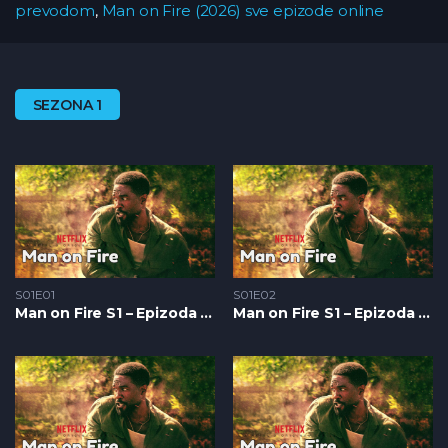
prevodom
,
Man on Fire (2026) sve epizode online
SEZONA 1
S01E01
S01E02
Man on Fire S1 – Epizoda 01
Man on Fire S1 – Epizoda 02