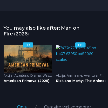
You may also like after: Man on
Fire (2026)
HD
HD
Akcija
,
Avantura
,
Drama
,
Western
Akcija
,
Animirane
,
Avantura
,
Fantazija
American Primeval (2025)
Rick and Morty: The Anime (
Opis
Ostavite vaš komentar